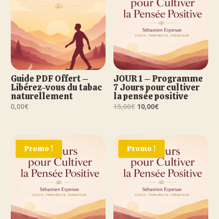
Guide PDF Offert –
JOUR 1 – Programme
Libérez-vous du tabac
7 Jours pour cultiver
naturellement
la pensée positive
Le
Le
0,00
€
15,00
€
10,00
€
prix
prix
initial
actuel
était :
est :
Promo !
Promo !
15,00€.
10,00€.