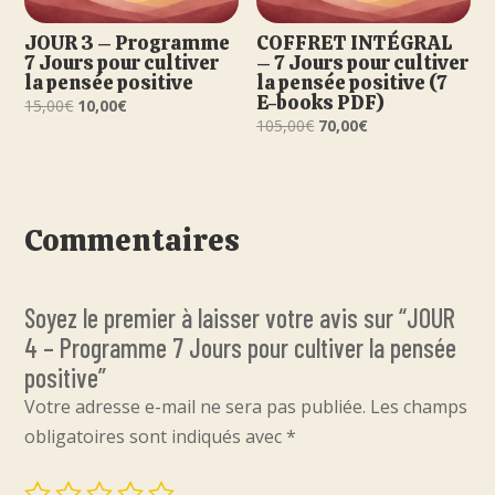
JOUR 3 – Programme
COFFRET INTÉGRAL
7 Jours pour cultiver
– 7 Jours pour cultiver
la pensée positive
la pensée positive (7
E-books PDF)
Le
Le
15,00
€
10,00
€
Le
Le
105,00
€
70,00
€
prix
prix
prix
prix
initial
actuel
initial
actuel
était :
est :
était :
est :
15,00€.
10,00€.
105,00€.
70,00€.
Commentaires
Soyez le premier à laisser votre avis sur “JOUR
4 – Programme 7 Jours pour cultiver la pensée
positive”
Votre adresse e-mail ne sera pas publiée.
Les champs
obligatoires sont indiqués avec
*