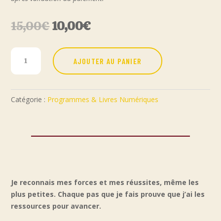
Le
Le
15,00
€
10,00
€
prix
prix
initial
actuel
quantité
AJOUTER AU PANIER
était :
est :
de
15,00€.
10,00€.
JOUR
4
Catégorie :
Programmes & Livres Numériques
–
Programme
7
Jours
pour
cultiver
Je reconnais mes forces et mes réussites, même les
la
plus petites. Chaque pas que je fais prouve que j’ai les
pensée
ressources pour avancer.
positive